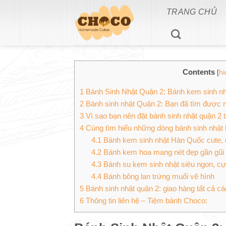
Bỏ
TRANG CHỦ
qua
nội
dung
Contents
[
hi
1
Bánh Sinh Nhật Quận 2: Bánh kem sinh nhậ
2
Bánh sinh nhật Quận 2: Bạn đã tìm được n
3
Vì sao bạn nên đặt bánh sinh nhật quận 2
4
Cùng tìm hiểu những dòng bánh sinh nhật h
4.1
Bánh kem sinh nhật Hàn Quốc cute, 
4.2
Bánh kem hoa mang nét đẹp gần gũi n
4.3
Bánh su kem sinh nhật siêu ngon, c
4.4
Bánh bông lan trứng muối vẽ hình
5
Bánh sinh nhật quận 2: giao hàng tất cả c
6
Thông tin liên hệ – Tiệm bánh Choco: