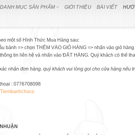
DANH MỤC SẢN PHẨM
GIỚI THIỆU
BÀI VIẾT
HƯỚ
theo một số Hình Thức Mua Hàng sau:
ọn mẫu bánh => chọn THÊM VÀO GIỎ HÀNG => nhấn vào giỏ hàng
ng tin liên hệ và nhấn vào ĐẶT HÀNG. Quý khách có thể than
 xác nhận đơn hàng, quý khách vui lòng gọi cho cửa hàng nếu t
 thoại : 0776708098
/Tiembanhchoco
AN, PHƯỜNG 2, PHÚ NHUẬ