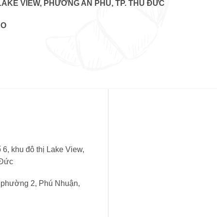
 LAKE VIEW, PHƯỜNG AN PHÚ, TP. THỦ ĐỨC
CO
6, khu đô thị Lake View,
 Đức
, phường 2, Phú Nhuận,