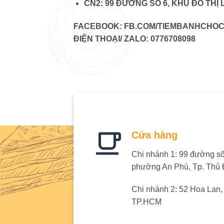
CN2: 99 ĐƯỜNG SỐ 6, KHU ĐÔ THỊ
FACEBOOK: FB.COM/TIEMBANHCHO
ĐIỆN THOẠI/ ZALO: 0776708098
Cửa hàng
Chi nhánh 1: 99 đường số 
phường An Phú, Tp. Thủ
Chi nhánh 2: 52 Hoa Lan
TP.HCM