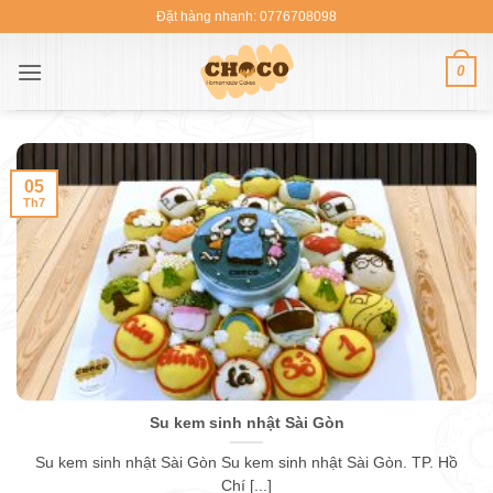
Bỏ
Đặt hàng nhanh: 0776708098
qua
nội
0
dung
05
Th7
Su kem sinh nhật Sài Gòn
Su kem sinh nhật Sài Gòn Su kem sinh nhật Sài Gòn. TP. Hồ
Chí [...]