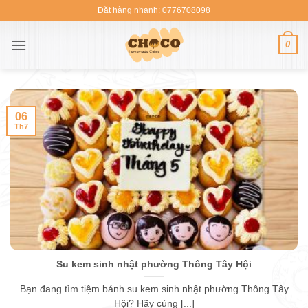
Bỏ
Đặt hàng nhanh: 0776708098
qua
nội
0
dung
06
Th7
Su kem sinh nhật phường Thông Tây Hội
Bạn đang tìm tiệm bánh su kem sinh nhật phường Thông Tây
Hội? Hãy cùng [...]