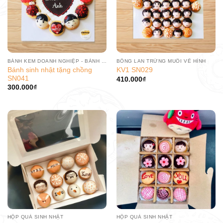
BÁNH KEM DOANH NGHIỆP - BÁNH SINH NHẬT CÔNG TY
BÔNG LAN TRỨNG MUỐI VẼ HÌNH
Bánh sinh nhật tặng chồng
KV1 SN029
SN041
410.000
₫
300.000
₫
HỘP QUÀ SINH NHẬT
HỘP QUÀ SINH NHẬT