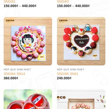
SNGift1
SNGift3
150.000
₫
–
440.000
₫
150.000
₫
–
440.000
₫
HỘP QUÀ SINH NHẬT
HỘP QUÀ SINH NHẬT
SNGift4 SN14
SNGift6 SN41
360.000
₫
240.000
₫