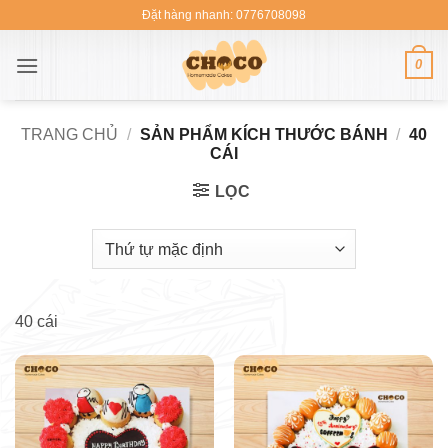
Bỏ
Đặt hàng nhanh: 0776708098
qua
nội
0
dung
TRANG CHỦ
/
SẢN PHẨM KÍCH THƯỚC BÁNH
/
40
CÁI
LỌC
40 cái