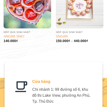
HỘP QUÀ SINH NHẬT
HỘP QUÀ SINH NHẬT
SNGift8 SN67
SNGift9
140.000
₫
150.000
₫
–
440.000
₫
Cửa hàng
Chi nhánh 1: 99 đường số 6, khu
đô thị Lake View, phường An Phú,
Tp. Thủ Đức