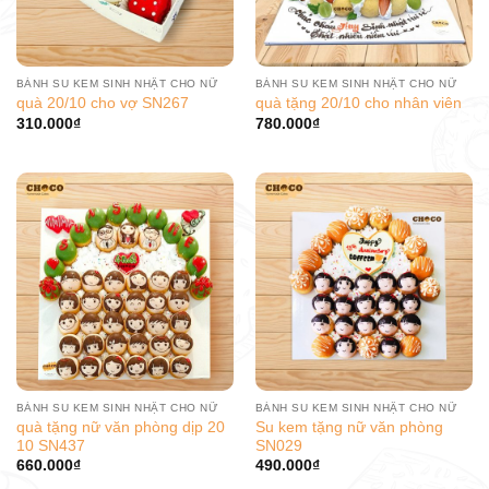
BÁNH SU KEM SINH NHẬT CHO NỮ
BÁNH SU KEM SINH NHẬT CHO NỮ
quà 20/10 cho vợ SN267
quà tặng 20/10 cho nhân viên
310.000
₫
780.000
₫
BÁNH SU KEM SINH NHẬT CHO NỮ
BÁNH SU KEM SINH NHẬT CHO NỮ
quà tặng nữ văn phòng dịp 20
Su kem tặng nữ văn phòng
10 SN437
SN029
660.000
₫
490.000
₫