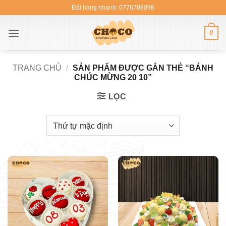
Bỏ
Đặt hàng nhanh: 0776708098
qua
nội
0
dung
TRANG CHỦ
/
SẢN PHẨM ĐƯỢC GẮN THẺ “BÁNH
CHÚC MỪNG 20 10”
LỌC