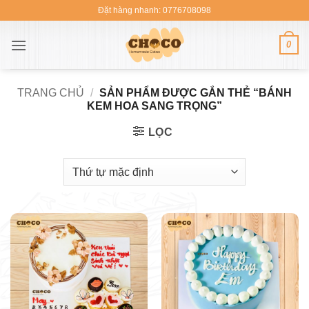
Bỏ
Đặt hàng nhanh: 0776708098
qua
nội
0
dung
TRANG CHỦ
/
SẢN PHẨM ĐƯỢC GẮN THẺ “BÁNH
KEM HOA SANG TRỌNG”
LỌC