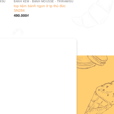
MISU
BÁNH KEM - BÁNH MOUSSE - TRIRAMISU
top tiệm bánh ngon ở tp thủ đức
SN284
490.000
₫