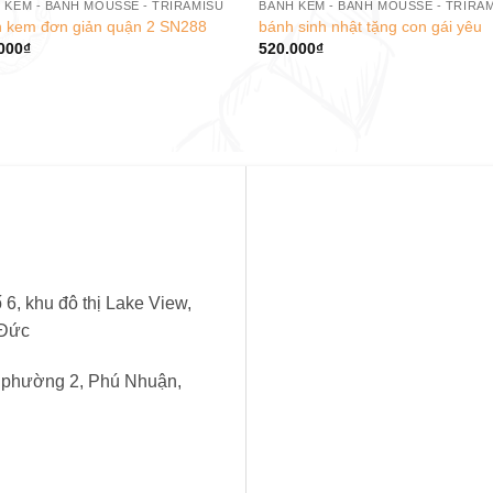
 KEM - BÁNH MOUSSE - TRIRAMISU
BÁNH KEM - BÁNH MOUSSE - TRIRA
 kem đơn giản quận 2 SN288
bánh sinh nhật tặng con gái yêu
000
₫
520.000
₫
6, khu đô thị Lake View,
 Đức
, phường 2, Phú Nhuận,