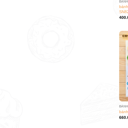
BÁNH
bánh
SN8
400.
BÁNH
bánh
660.