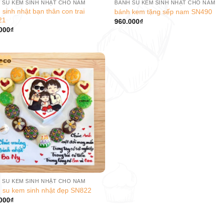
 SU KEM SINH NHẬT CHO NAM
BÁNH SU KEM SINH NHẬT CHO NAM
 sinh nhật bạn thân con trai
bánh kem tặng sếp nam SN490
21
960.000
₫
000
₫
 SU KEM SINH NHẬT CHO NAM
 su kem sinh nhật đẹp SN822
000
₫