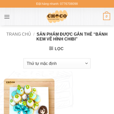
Bỏ
Đặt hàng nhanh: 0776708098
qua
nội
0
dung
TRANG CHỦ
/
SẢN PHẨM ĐƯỢC GẮN THẺ “BÁNH
KEM VẼ HÌNH CHIBI”
LỌC