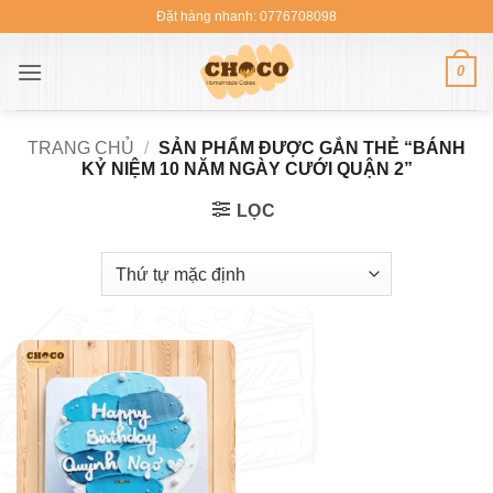
Bỏ
Đặt hàng nhanh: 0776708098
qua
nội
0
dung
TRANG CHỦ
/
SẢN PHẨM ĐƯỢC GẮN THẺ “BÁNH
KỶ NIỆM 10 NĂM NGÀY CƯỚI QUẬN 2”
LỌC