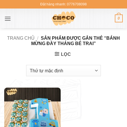
Bỏ
Đặt hàng nhanh: 0776708098
qua
nội
0
dung
TRANG CHỦ
/
SẢN PHẨM ĐƯỢC GẮN THẺ “BÁNH
MỪNG ĐẦY THÁNG BÉ TRAI”
LỌC