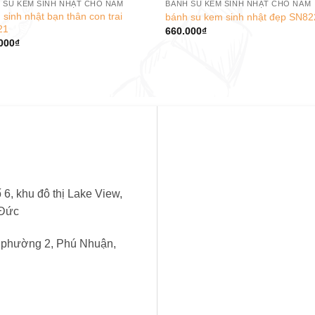
 SU KEM SINH NHẬT CHO NAM
BÁNH SU KEM SINH NHẬT CHO NAM
 sinh nhật bạn thân con trai
bánh su kem sinh nhật đẹp SN82
21
660.000
₫
000
₫
6, khu đô thị Lake View,
 Đức
, phường 2, Phú Nhuận,