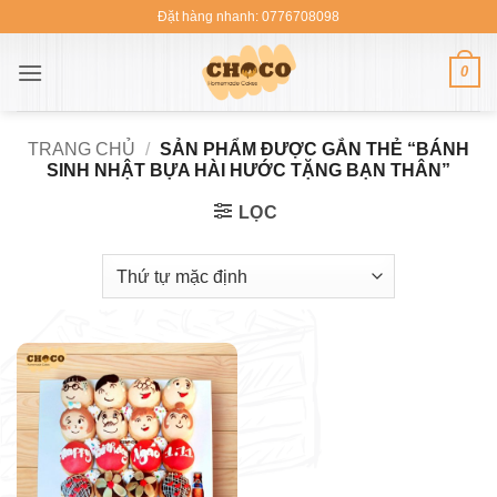
Bỏ
Đặt hàng nhanh: 0776708098
qua
nội
0
dung
TRANG CHỦ
/
SẢN PHẨM ĐƯỢC GẮN THẺ “BÁNH
SINH NHẬT BỰA HÀI HƯỚC TẶNG BẠN THÂN”
LỌC