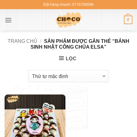
Bỏ
Đặt hàng nhanh: 0776708098
qua
nội
0
dung
TRANG CHỦ
/
SẢN PHẨM ĐƯỢC GẮN THẺ “BÁNH
SINH NHẬT CÔNG CHÚA ELSA”
LỌC