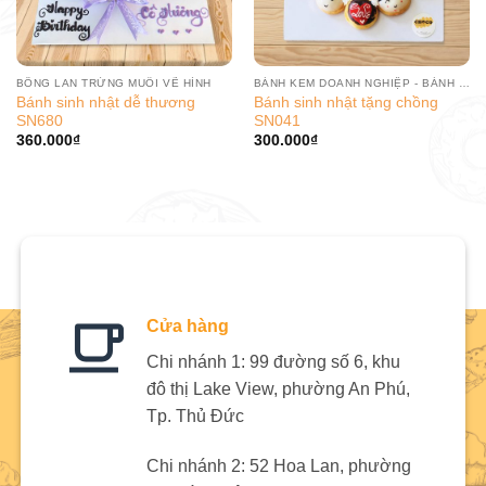
BÔNG LAN TRỨNG MUỐI VẼ HÌNH
BÁNH KEM DOANH NGHIỆP - BÁNH SINH NHẬT CÔNG TY
Bánh sinh nhật dễ thương
Bánh sinh nhật tặng chồng
SN680
SN041
360.000
₫
300.000
₫
Cửa hàng
Chi nhánh 1: 99 đường số 6, khu
đô thị Lake View, phường An Phú,
Tp. Thủ Đức
Chi nhánh 2: 52 Hoa Lan, phường