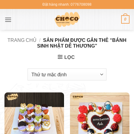
Bỏ
Đặt hàng nhanh: 0776708098
qua
nội
0
dung
TRANG CHỦ
/
SẢN PHẨM ĐƯỢC GẮN THẺ “BÁNH
SINH NHẬT DỄ THƯƠNG”
LỌC