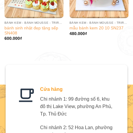
BÁNH KEM - BÁNH MOUSSE - TRIRAMISU
BÁNH KEM - BÁNH MOUSSE - TRIRAMISU
bánh sinh nhật đẹp tặng sếp
mẫu bánh kem 20 10 SN237
SN408
480.000
₫
600.000
₫
Cửa hàng
Chi nhánh 1: 99 đường số 6, khu
đô thị Lake View, phường An Phú,
Tp. Thủ Đức
Chi nhánh 2: 52 Hoa Lan, phường