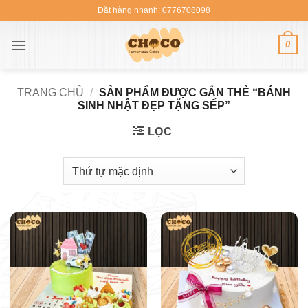
Bỏ
Đặt hàng nhanh: 0776708098
qua
nội
0
dung
TRANG CHỦ
/
SẢN PHẨM ĐƯỢC GẮN THẺ “BÁNH
SINH NHẬT ĐẸP TẶNG SẾP”
LỌC