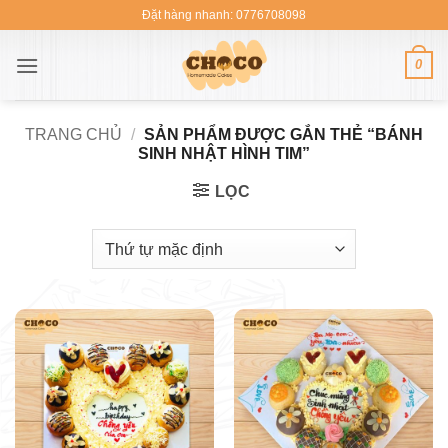
Bỏ
Đặt hàng nhanh: 0776708098
qua
nội
0
dung
TRANG CHỦ
/
SẢN PHẨM ĐƯỢC GẮN THẺ “BÁNH
SINH NHẬT HÌNH TIM”
LỌC