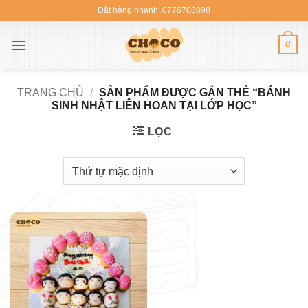
Bỏ
Đặt hàng nhanh: 0776708098
qua
nội
0
dung
TRANG CHỦ
/
SẢN PHẨM ĐƯỢC GẮN THẺ “BÁNH
SINH NHẬT LIÊN HOAN TẠI LỚP HỌC”
LỌC