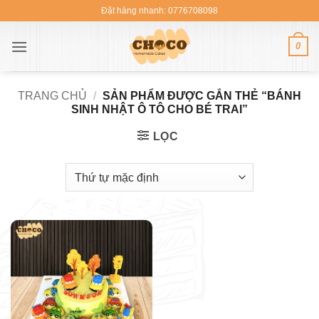
Bỏ
Đặt hàng nhanh: 0776708098
qua
nội
0
dung
TRANG CHỦ
/
SẢN PHẨM ĐƯỢC GẮN THẺ “BÁNH
SINH NHẬT Ô TÔ CHO BÉ TRAI”
LỌC