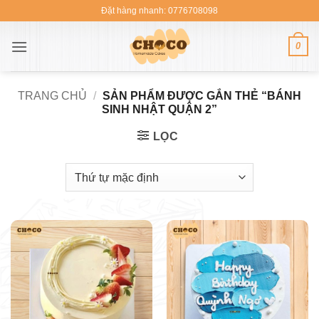
Bỏ
Đặt hàng nhanh: 0776708098
qua
nội
0
dung
TRANG CHỦ
/
SẢN PHẨM ĐƯỢC GẮN THẺ “BÁNH
SINH NHẬT QUẬN 2”
LỌC