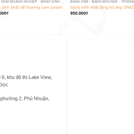
BÁNH KEM DOANH NGHIỆP - BÁNH SINH NHẬT CÔNG TY
BÁNH KEM - BÁNH MOUSSE - TRIRA
 sinh nhật dễ thương cam pastel
bánh sinh nhật tặng bố đẹp SN4
000
₫
950.000
₫
6, khu đô thị Lake View,
 Đức
, phường 2, Phú Nhuận,