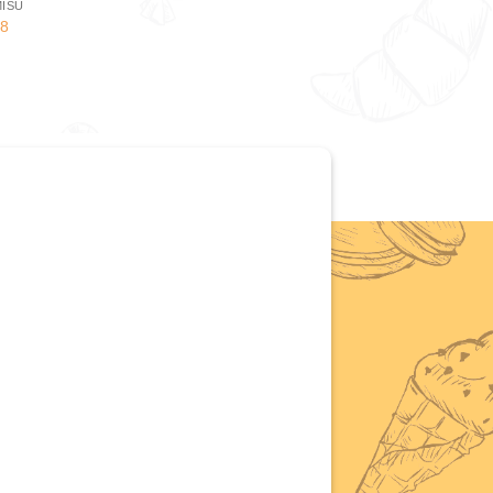
MISU
28