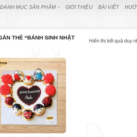
DANH MỤC SẢN PHẨM
GIỚI THIỆU
BÀI VIẾT
HƯỚ
ẮN THẺ “BÁNH SINH NHẬT
Hiển thị kết quả duy n