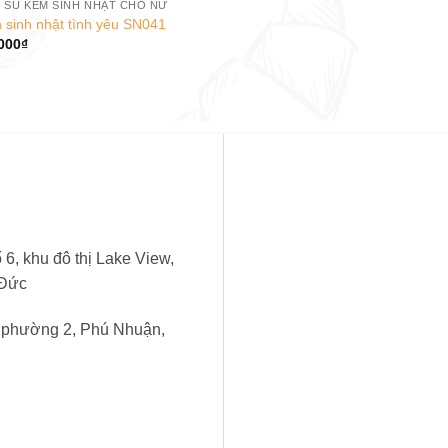
 SU KEM SINH NHẬT CHO NỮ
 sinh nhật tình yêu SN041
000
₫
6, khu đô thị Lake View,
 Đức
, phường 2, Phú Nhuận,