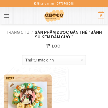
Bỏ
Đặt hàng nhanh: 0776708098
qua
nội
0
dung
TRANG CHỦ
/
SẢN PHẨM ĐƯỢC GẮN THẺ “BÁNH
SU KEM ĐÁM CƯỚI”
LỌC