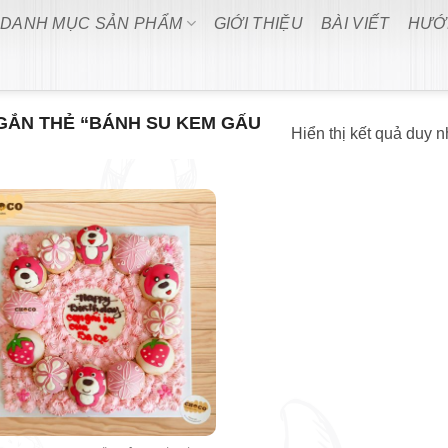
DANH MỤC SẢN PHẨM
GIỚI THIỆU
BÀI VIẾT
HƯỚ
ẮN THẺ “BÁNH SU KEM GẤU
Hiển thị kết quả duy n