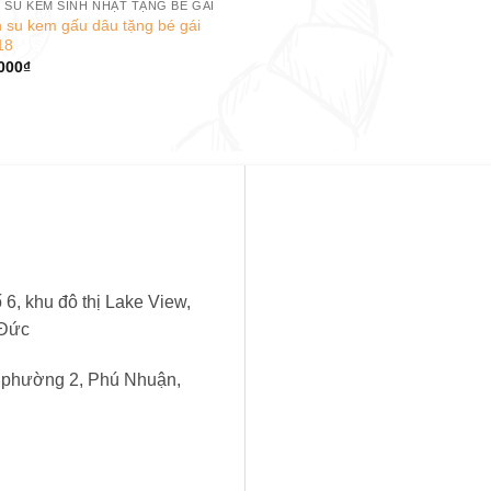
 SU KEM SINH NHẬT TẶNG BÉ GÁI
 su kem gấu dâu tặng bé gái
18
000
₫
6, khu đô thị Lake View,
 Đức
, phường 2, Phú Nhuận,