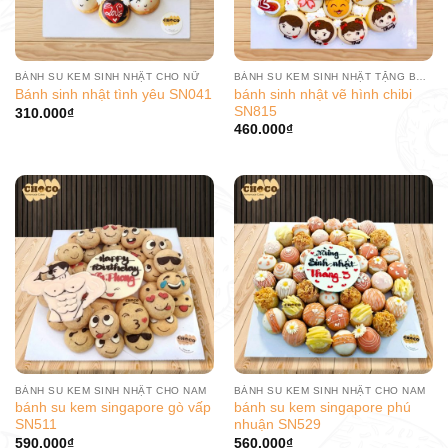
BÁNH SU KEM SINH NHẬT CHO NỮ
BÁNH SU KEM SINH NHẬT TẶNG BÉ GÁI
bánh sinh nhật vẽ hình chibi
Bánh sinh nhật tình yêu SN041
SN815
310.000
₫
460.000
₫
BÁNH SU KEM SINH NHẬT CHO NAM
BÁNH SU KEM SINH NHẬT CHO NAM
bánh su kem singapore gò vấp
bánh su kem singapore phú
SN511
nhuận SN529
590.000
₫
560.000
₫