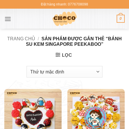
Bỏ
Đặt hàng nhanh: 0776708098
qua
nội
0
dung
TRANG CHỦ
/
SẢN PHẨM ĐƯỢC GẮN THẺ “BÁNH
SU KEM SINGAPORE PEEKABOO”
LỌC