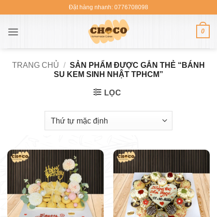
Bỏ
Đặt hàng nhanh: 0776708098
qua
nội
0
dung
TRANG CHỦ
/
SẢN PHẨM ĐƯỢC GẮN THẺ “BÁNH
SU KEM SINH NHẬT TPHCM”
LỌC