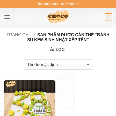
Bỏ
Đặt hàng nhanh: 0776708098
qua
nội
0
dung
TRANG CHỦ
/
SẢN PHẨM ĐƯỢC GẮN THẺ “BÁNH
SU KEM SINH NHẬT XẾP TÊN”
LỌC