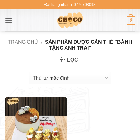
Bỏ
Đặt hàng nhanh: 0776708098
qua
nội
0
dung
TRANG CHỦ
/
SẢN PHẨM ĐƯỢC GẮN THẺ “BÁNH
TẶNG ANH TRAI”
LỌC