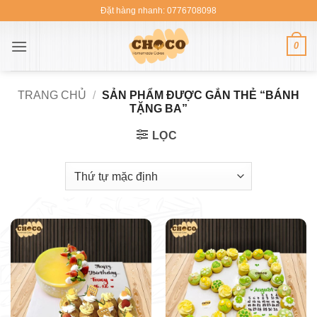
Bỏ
Đặt hàng nhanh: 0776708098
qua
nội
0
dung
TRANG CHỦ
/
SẢN PHẨM ĐƯỢC GẮN THẺ “BÁNH
TẶNG BA”
LỌC