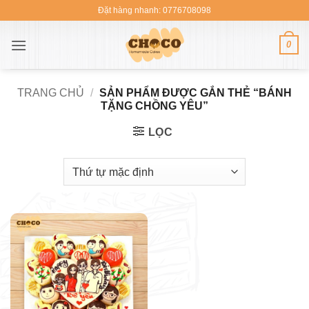
Bỏ
Đặt hàng nhanh: 0776708098
qua
nội
0
dung
TRANG CHỦ
/
SẢN PHẨM ĐƯỢC GẮN THẺ “BÁNH
TẶNG CHỒNG YÊU”
LỌC