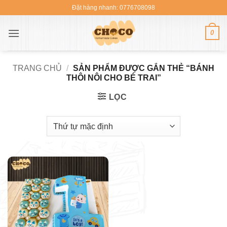
Bỏ
Đặt hàng nhanh: 0776708098
qua
nội
0
dung
TRANG CHỦ
/
SẢN PHẨM ĐƯỢC GẮN THẺ “BÁNH
THÔI NÔI CHO BÉ TRAI”
LỌC