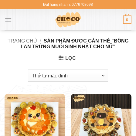
Bỏ
Đặt hàng nhanh: 0776708098
qua
nội
0
dung
TRANG CHỦ
/
SẢN PHẨM ĐƯỢC GẮN THẺ “BÔNG
LAN TRỨNG MUỐI SINH NHẬT CHO NỮ”
LỌC