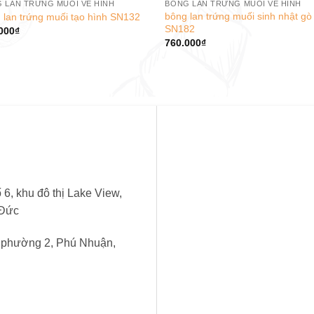
 LAN TRỨNG MUỐI VẼ HÌNH
BÔNG LAN TRỨNG MUỐI VẼ HÌNH
bông lan trứng muối sinh nhật gò
 lan trứng muối tạo hình SN132
SN182
000
₫
760.000
₫
6, khu đô thị Lake View,
 Đức
, phường 2, Phú Nhuận,