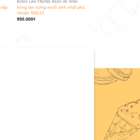
BÔNG LAN TRỨNG MUỐI VẼ HÌNH
 vấp
bông lan trứng muối sinh nhật phú
nhuận SN210
950.000
₫