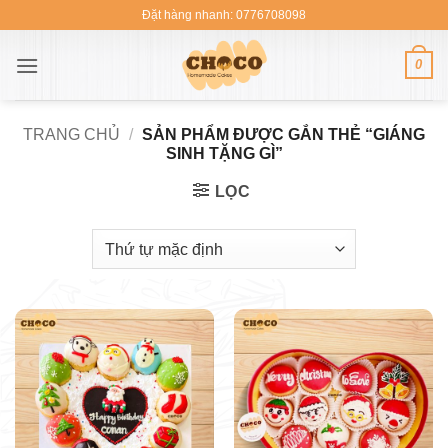
Bỏ
Đặt hàng nhanh: 0776708098
qua
nội
0
dung
TRANG CHỦ
/
SẢN PHẨM ĐƯỢC GẮN THẺ “GIÁNG
SINH TẶNG GÌ”
LỌC