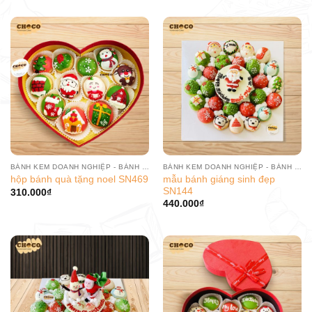
BÁNH KEM DOANH NGHIỆP - BÁNH SINH NHẬT CÔNG TY
BÁNH KEM DOANH NGHIỆP - BÁNH SINH NHẬT CÔNG TY
mẫu bánh giáng sinh đẹp
hộp bánh quà tặng noel SN469
SN144
310.000
₫
440.000
₫