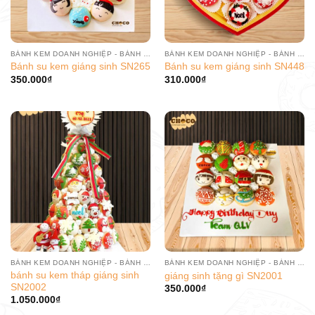
BÁNH KEM DOANH NGHIỆP - BÁNH SINH NHẬT CÔNG TY
BÁNH KEM DOANH NGHIỆP - BÁNH SINH NHẬT CÔNG TY
Bánh su kem giáng sinh SN265
Bánh su kem giáng sinh SN448
350.000
₫
310.000
₫
BÁNH KEM DOANH NGHIỆP - BÁNH SINH NHẬT CÔNG TY
BÁNH KEM DOANH NGHIỆP - BÁNH SINH NHẬT CÔNG TY
bánh su kem tháp giáng sinh
giáng sinh tặng gì SN2001
SN2002
350.000
₫
1.050.000
₫