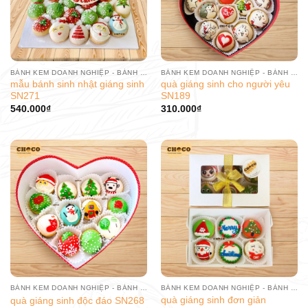
BÁNH KEM DOANH NGHIỆP - BÁNH SINH NHẬT CÔNG TY
BÁNH KEM DOANH NGHIỆP - BÁNH SINH NHẬT CÔNG TY
mẫu bánh sinh nhật giáng sinh
quà giáng sinh cho người yêu
SN271
SN189
540.000
₫
310.000
₫
BÁNH KEM DOANH NGHIỆP - BÁNH SINH NHẬT CÔNG TY
BÁNH KEM DOANH NGHIỆP - BÁNH SINH NHẬT CÔNG TY
quà giáng sinh đơn giản
quà giáng sinh độc đáo SN268