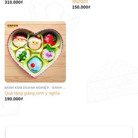
SN2003
310.000
₫
150.000
₫
BÁNH KEM DOANH NGHIỆP - BÁNH SINH NHẬT CÔNG TY
Quà tặng giáng sinh ý nghĩa
190.000
₫