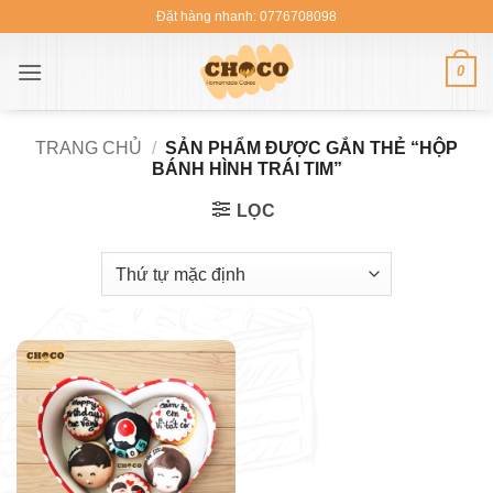
Bỏ
Đặt hàng nhanh: 0776708098
qua
nội
0
dung
TRANG CHỦ
/
SẢN PHẨM ĐƯỢC GẮN THẺ “HỘP
BÁNH HÌNH TRÁI TIM”
LỌC