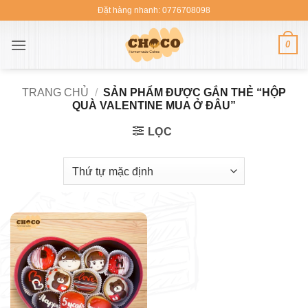
Bỏ
Đặt hàng nhanh: 0776708098
qua
nội
0
dung
TRANG CHỦ
/
SẢN PHẨM ĐƯỢC GẮN THẺ “HỘP
QUÀ VALENTINE MUA Ở ĐÂU”
LỌC