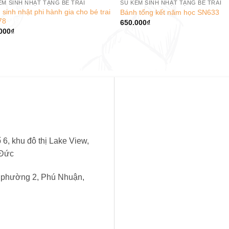
EM SINH NHẬT TẶNG BÉ TRAI
SU KEM SINH NHẬT TẶNG BÉ TRAI
 sinh nhật phi hành gia cho bé trai
Bánh tổng kết năm học SN633
78
650.000
₫
000
₫
6, khu đô thị Lake View,
 Đức
, phường 2, Phú Nhuận,