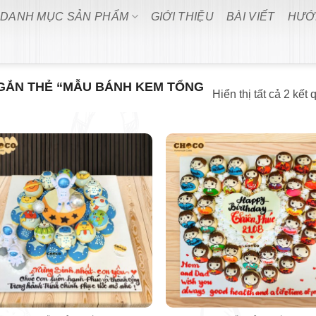
DANH MỤC SẢN PHẨM
GIỚI THIỆU
BÀI VIẾT
HƯỚ
GẮN THẺ “MẪU BÁNH KEM TỔNG
Hiển thị tất cả 2 kết 