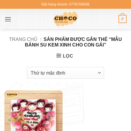
Bỏ
Đặt hàng nhanh: 0776708098
qua
nội
0
dung
TRANG CHỦ
/
SẢN PHẨM ĐƯỢC GẮN THẺ “MẪU
BÁNH SU KEM XINH CHO CON GÁI”
LỌC