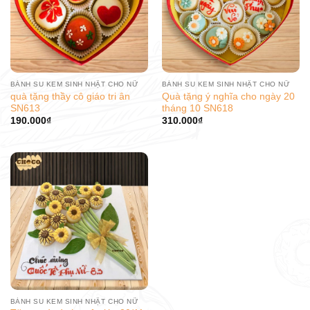
BÁNH SU KEM SINH NHẬT CHO NỮ
BÁNH SU KEM SINH NHẬT CHO NỮ
quà tặng thầy cô giáo tri ân
Quà tặng ý nghĩa cho ngày 20
SN613
tháng 10 SN618
190.000
₫
310.000
₫
BÁNH SU KEM SINH NHẬT CHO NỮ