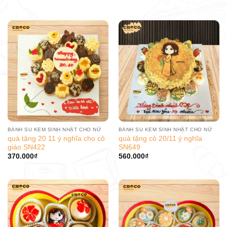
BÁNH SU KEM SINH NHẬT CHO NỮ
BÁNH SU KEM SINH NHẬT CHO NỮ
quà tặng 20 11 ý nghĩa cho cô
quà tặng cô 20/11 ý nghĩa
giáo SN422
SN649
370.000
₫
560.000
₫