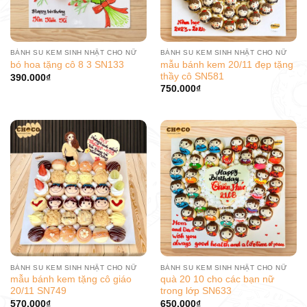
BÁNH SU KEM SINH NHẬT CHO NỮ
BÁNH SU KEM SINH NHẬT CHO NỮ
mẫu bánh kem 20/11 đẹp tặng
bó hoa tặng cô 8 3 SN133
thầy cô SN581
390.000
₫
750.000
₫
BÁNH SU KEM SINH NHẬT CHO NỮ
BÁNH SU KEM SINH NHẬT CHO NỮ
mẫu bánh kem tặng cô giáo
quà 20 10 cho các bạn nữ
20/11 SN749
trong lớp SN633
570.000
₫
650.000
₫