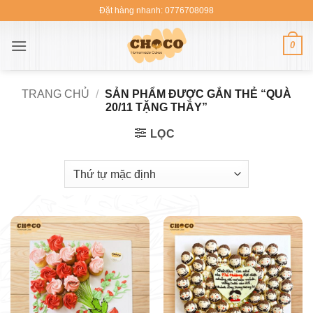
Bỏ
Đặt hàng nhanh: 0776708098
qua
nội
0
dung
TRANG CHỦ
/
SẢN PHẨM ĐƯỢC GẮN THẺ “QUÀ
20/11 TẶNG THẦY”
LỌC