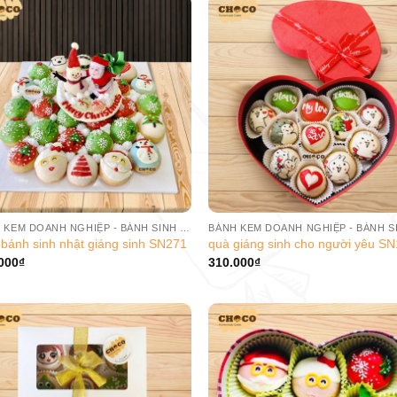
BÁNH KEM DOANH NGHIỆP - BÁNH SINH NHẬT CÔNG TY
bánh sinh nhật giáng sinh SN271
quà giáng sinh cho người yêu S
000
₫
310.000
₫