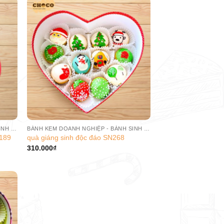
BÁNH KEM DOANH NGHIỆP - BÁNH SINH NHẬT CÔNG TY
BÁNH KEM DOANH NGHIỆP - BÁNH SINH NHẬT CÔNG TY
N189
quà giáng sinh độc đáo SN268
310.000
₫