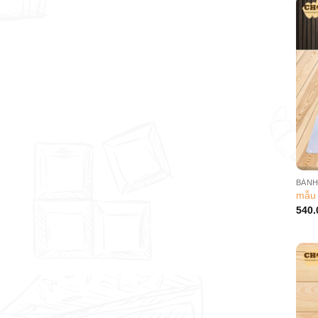
mẫu 
540.