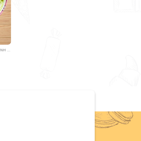
BÁNH KEM DOANH NGHIỆP - BÁNH SINH NHẬT CÔNG TY