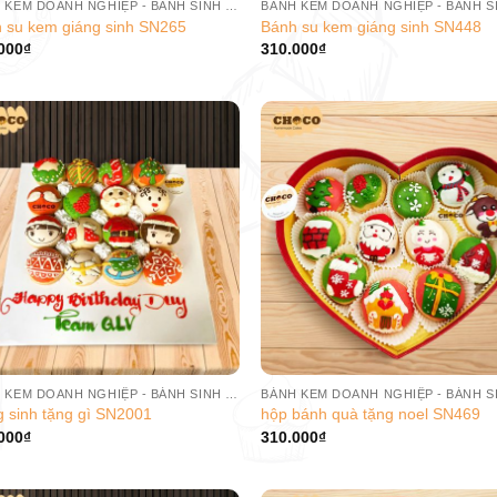
BÁNH KEM DOANH NGHIỆP - BÁNH SINH NHẬT CÔNG TY
 su kem giáng sinh SN265
Bánh su kem giáng sinh SN448
000
₫
310.000
₫
BÁNH KEM DOANH NGHIỆP - BÁNH SINH NHẬT CÔNG TY
g sinh tặng gì SN2001
hộp bánh quà tặng noel SN469
000
₫
310.000
₫