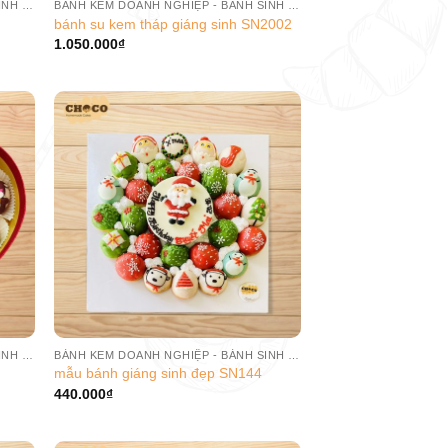
BÁNH KEM DOANH NGHIỆP - BÁNH SINH NHẬT CÔNG TY
BÁNH KEM DOANH NGHIỆP - BÁNH SINH NHẬT CÔNG TY
bánh su kem tháp giáng sinh SN2002
1.050.000
₫
BÁNH KEM DOANH NGHIỆP - BÁNH SINH NHẬT CÔNG TY
BÁNH KEM DOANH NGHIỆP - BÁNH SINH NHẬT CÔNG TY
mẫu bánh giáng sinh đẹp SN144
440.000
₫