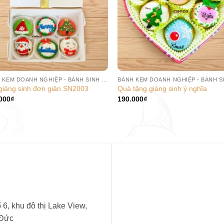
BÁNH KEM DOANH NGHIỆP - BÁNH SINH NHẬT CÔNG TY
giáng sinh đơn giản SN2003
Quà tặng giáng sinh ý nghĩa
000
₫
190.000
₫
6, khu đô thị Lake View,
 Đức