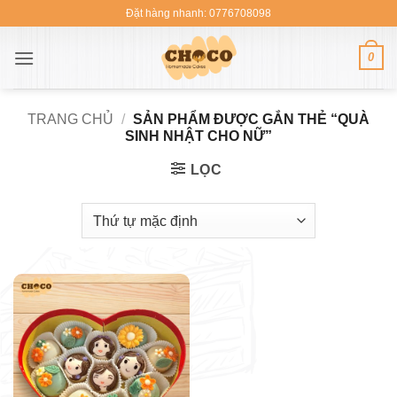
Bỏ
Đặt hàng nhanh: 0776708098
qua
nội
0
dung
TRANG CHỦ
/
SẢN PHẨM ĐƯỢC GẮN THẺ “QUÀ
SINH NHẬT CHO NỮ”
LỌC