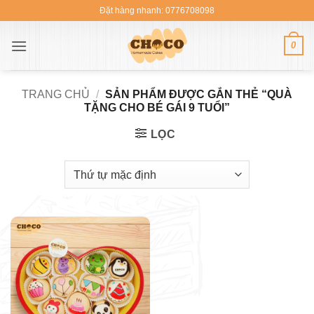
Bỏ
Đặt hàng nhanh: 0776708098
qua
nội
0
dung
TRANG CHỦ
/
SẢN PHẨM ĐƯỢC GẮN THẺ “QUÀ
TẶNG CHO BÉ GÁI 9 TUỔI”
LỌC