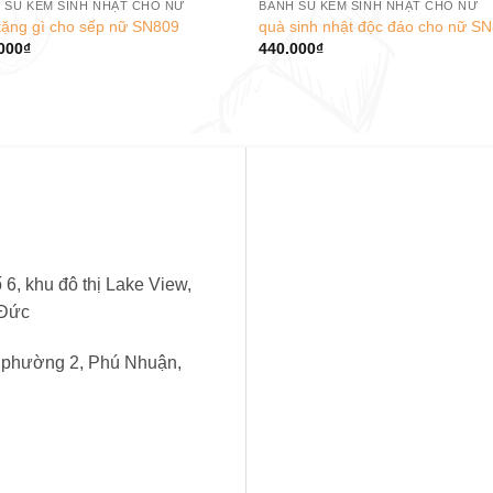
 SU KEM SINH NHẬT CHO NỮ
BÁNH SU KEM SINH NHẬT CHO NỮ
tặng gì cho sếp nữ SN809
quà sinh nhật độc đáo cho nữ S
000
₫
440.000
₫
6, khu đô thị Lake View,
 Đức
, phường 2, Phú Nhuận,