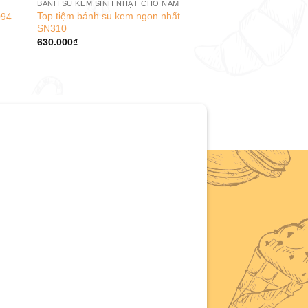
BÁNH SU KEM SINH NHẬT CHO NAM
Top tiệm bánh su kem ngon nhất
094
SN310
630.000
₫