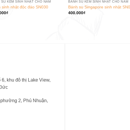
 SU KEM SINH NHẬT CHO NAM
BÁNH SU KEM SINH NHẬT CHO NAM
 sinh nhật độc đáo SN030
Bánh su Singapore sinh nhật SN
000
₫
400.000
₫
6, khu đô thị Lake View,
 Đức
, phường 2, Phú Nhuận,