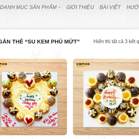
DANH MỤC SẢN PHẨM
GIỚI THIỆU
BÀI VIẾT
HƯỚ
ẮN THẺ “SU KEM PHỦ MỨT”
Hiển thị tất cả 3 kết 