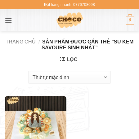
Bỏ
Đặt hàng nhanh: 0776708098
qua
nội
0
dung
TRANG CHỦ
/
SẢN PHẨM ĐƯỢC GẮN THẺ “SU KEM
SAVOURE SINH NHẬT”
LỌC