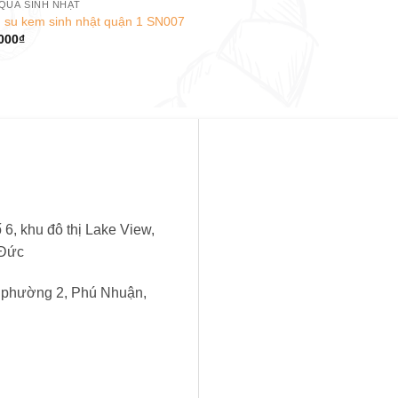
QUÀ SINH NHẬT
 su kem sinh nhật quận 1 SN007
000
₫
6, khu đô thị Lake View,
 Đức
, phường 2, Phú Nhuận,