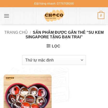
Bỏ
Đặt hàng nhanh: 0776708098
qua
nội
0
dung
TRANG CHỦ
/
SẢN PHẨM ĐƯỢC GẮN THẺ “SU KEM
SINGAPORE TẶNG BẠN TRAI”
LỌC