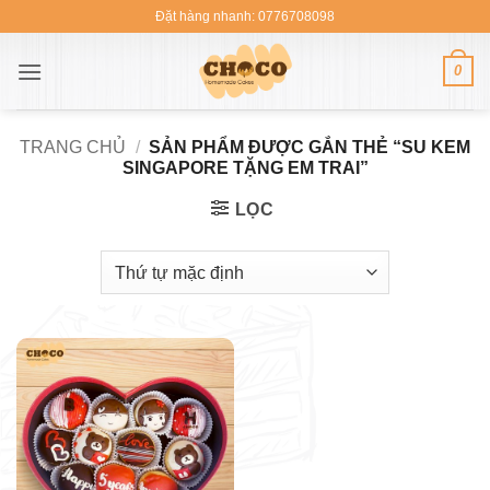
Bỏ
Đặt hàng nhanh: 0776708098
qua
nội
0
dung
TRANG CHỦ
/
SẢN PHẨM ĐƯỢC GẮN THẺ “SU KEM
SINGAPORE TẶNG EM TRAI”
LỌC