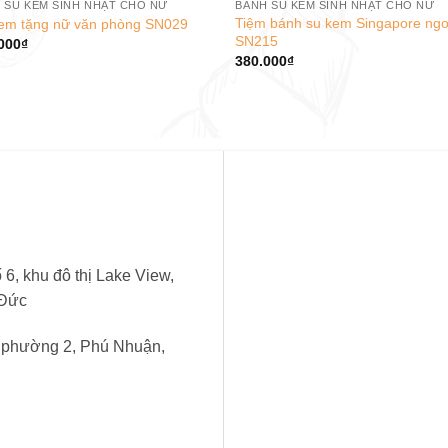
 SU KEM SINH NHẬT CHO NỮ
BÁNH SU KEM SINH NHẬT CHO NỮ
Tiệm bánh su kem Singapore ng
em tặng nữ văn phòng SN029
SN215
000
₫
380.000
₫
6, khu đô thị Lake View,
 Đức
, phường 2, Phú Nhuận,